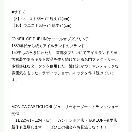
■サイズ
【
8
】ウエスト
66
〜
72
総丈
74(cm)
【
10
】ウエスト
68
〜
74
総丈
74(cm)
“O’NEIL OF DUBLIN(
オニールオブダブリン
)”
1850
年代から続くアイルランドのブランド
150
年もの永きにわたり、
首都ダブリンにてアイルランドの民
族衣装であるキルト製品を作り
続けている名門ファクトリー。
多種多様なタータンを使用した、
近代的かつロマンティックな
雰囲気をもったトラディッショナルル
ックを作り続けていま
す。
MONICA CASTIGLIONI
ジュエリーオーダー・トランクショー
開催！！
11/22(
火
)
～
12/4
（日） カンカンポア店・
TAKEOFF
諫早店
新作も登場します！！ぜひこの機会をお見逃しなく！！！