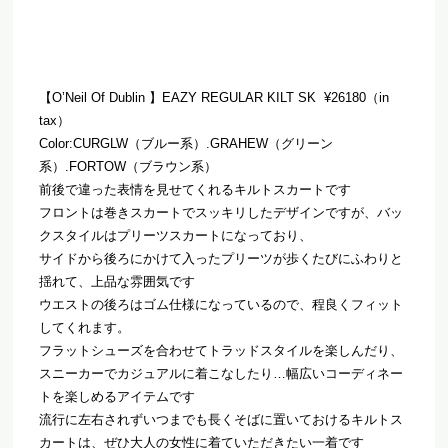
【
O’Neil Of Dublin
】
EAZY REGULAR KILT SK
¥26180
（
in
tax
）
Color:CURGLW
（ブルー系）
.GRAHEW
（
グリーン
系）
.FORTOW
（ブラウン系）
前後で違った表情を見せてくれるキルトスカートです
フロントは巻きスカートでスッキリしたデザインですが、
バッ
クスタイルはプリーツスカートになっており、
サイドから後ろにかけて入ったプリーツが歩くたびにふわりと
揺れ
て、上品な雰囲気です
ウエストの後ろはゴム仕様になっているので、
程良くフィット
してくれます。
フラットシューズを合わせてトラッドスタイルを楽しんだり、
スニーカーでカジュアルに着こなしたり…幅広いコーディネー
トを
楽しめるアイテムです
流行に左右されずいつまでも長くそばに置いておけるキルトス
カー
トは、ぜひ大人の女性に着ていただきたい一着です