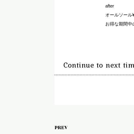
after
オールソール¥7
お得な期間中
Continue to next time
PREV